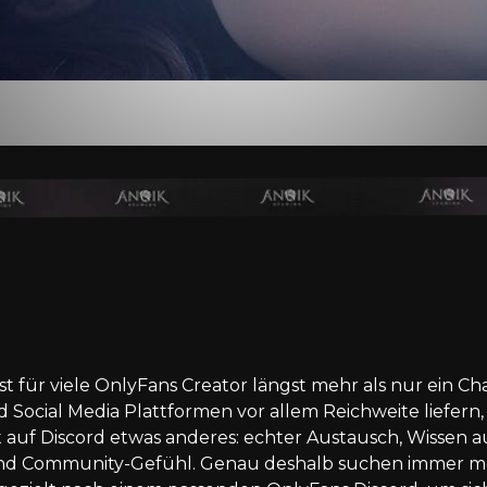
ist für viele OnlyFans Creator längst mehr als nur ein Cha
Social Media Plattformen vor allem Reichweite liefern,
 auf Discord etwas anderes: echter Austausch, Wissen a
und Community-Gefühl. Genau deshalb suchen immer m