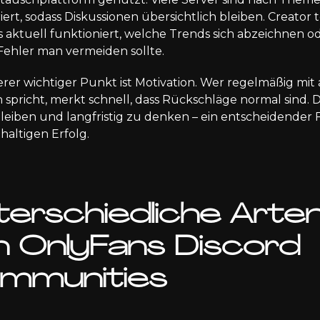
iert, sodass Diskussionen übersichtlich bleiben. Creator t
s aktuell funktioniert, welche Trends sich abzeichnen o
Fehler man vermeiden sollte.
erer wichtiger Punkt ist Motivation. Wer regelmäßig mi
 spricht, merkt schnell, dass Rückschläge normal sind. Da
eiben und langfristig zu denken – ein entscheidender 
haltigen Erfolg.
terschiedliche Arte
n OnlyFans Discord
mmunities