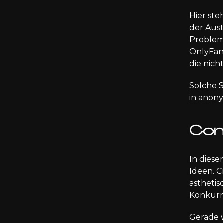
Hier ste
der Aus
Probleme
OnlyFans
die nich
Solche S
in anon
Con
In dies
Ideen. C
ästhetis
Konkurr
Gerade w