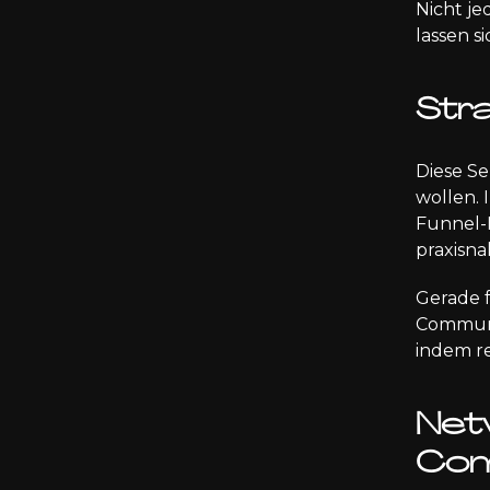
Nicht je
lassen s
Str
Diese Se
wollen.
Funnel-D
praxisna
Gerade f
Communit
indem r
Net
Com