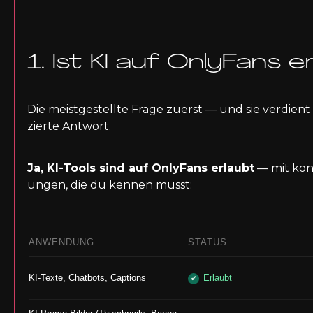
1. Ist KI auf OnlyFans e
Die meistgestellte Frage zuerst — und sie verdient 
zierte Antwort.
Ja, KI-Tools sind auf OnlyFans erlaubt
— mit kon
ungen, die du kennen musst:
ANWENDUNG
STATUS
KI-Texte, Chatbots, Captions
Erlaubt
✔