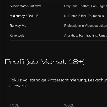
Supercreator / Infloww
OnlyFans Chatbot, Fan-Segmen
Midjourney / DALL·E
KI-Promo-Bilder, Thumbnails,
Runway ML
Professionelle Videobearbeitu
Kylie.tools
Analytics, Fan-Tracking, Umsa
Profi (ab Monat 18+)
Fokus: Vollständige Prozessoptimierung, Leakschut
eichweite.
TOOL
WOZU