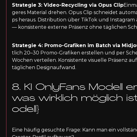
Strategie 3: Video-Recycling via Opus Clip
Einma
geres Material drehen. Opus Clip schneidet automa
ps heraus. Distribution über TikTok und Instagram 
— konsistente externe Präsenz ohne täglichen Sc
Strategie 4: Promo-Grafiken im Batch via Midj
tlich 20–30 Promo-Grafiken erstellen und per Sch
Wochen verteilen. Konsistente visuelle Präsenz au
täglichen Designaufwand.
8. KI OnlyFans Modell er
was wirklich möglich is
odell}
Eine häufig gesuchte Frage: Kann man ein vollstän