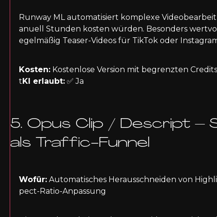
Runway ML automatisiert komplexe Videobearbeitu
anuell Stunden kosten würden. Besonders wertvoll 
egelmäßig Teaser-Videos für TikTok oder Instagra
Kosten:
Kostenlose Version mit begrenzten Credits
t
KI erlaubt:
✅ Ja
5. Opus Clip / Descript –
als Traffic-Funnel
Wofür:
Automatisches Herausschneiden von Highligh
pect-Ratio-Anpassung