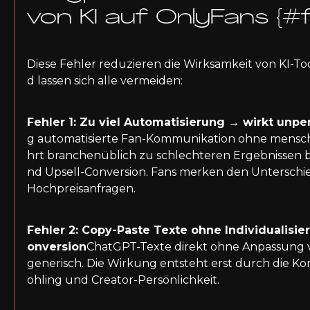
von KI auf OnlyFans {#f
Diese Fehler reduzieren die Wirksamkeit von KI-To
d lassen sich alle vermeiden:
Fehler 1: Zu viel Automatisierung → wirkt unpe
g automatisierte Fan-Kommunikation ohne mensch
hrt branchenüblich zu schlechteren Ergebnissen 
nd Upsell-Conversion. Fans merken den Unterschi
Hochpreisanfragen.
Fehler 2: Copy-Paste Texte ohne Individualisi
onversion
ChatGPT-Texte direkt ohne Anpassung 
generisch. Die Wirkung entsteht erst durch die Ko
ohling und Creator-Persönlichkeit.