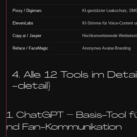
Pixsy / Digimarc
KI-gestützter Leakschutz, D
ElevenLabs
KI-Stimme für Voice-Content 
Copy.ai / Jasper
Hochkonvertierende Werbetex
Reface / FaceMagic
Anonymes Avatar-Branding
4. Alle 12 Tools im Detai
-detail}
1. ChatGPT – Basis-Tool f
nd Fan-Kommunikation