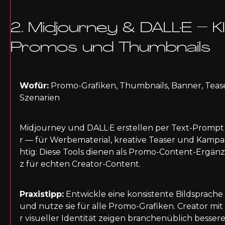
2. Midjourney & DALL·E – KI
Promos und Thumbnails
Wofür:
Promo-Grafiken, Thumbnails, Banner, Teaser
Szenarien
Midjourney und DALL·E erstellen per Text-Prompt
r — für Werbematerial, kreative Teaser und Kamp
htig: Diese Tools dienen als Promo-Content-Ergänzu
z für echten Creator-Content.
Praxistipp:
Entwickle eine konsistente Bildsprache (
und nutze sie für alle Promo-Grafiken. Creator m
r visueller Identität zeigen branchenüblich besser